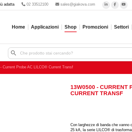
iù adatta
02 33512100
sales@giakova.com
Home
Applicazioni
Shop
Promozioni
Settori
search
- Current Probe AC LILCO® Current Transf
13W0500 - CURRENT 
CURRENT TRANSF
Con larghezze di banda che vanno d
25 kA, la serie LILCO® di trasformat