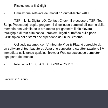
-
Risoluzione a 6 ½ digit
-
Emulazione software
del modello SourceMenter 2400
-
TSP – Link, Digital I/O, Contact Check: il processore TSP (Test
Script Processor) ospita programmi di collaudo completi all’interno della
memoria non volatile dello strumento per garantire il più elevato
throughput di test eliminando i problemi legati al traffico sulla porta
GPIB tipico dei sistemi che dipendono da un PC esterno.
-
Collaudo parametrico I-V integrato Plug & Play: è corredato da
un software di test basato su Java che supporta la caratterizzazione I-V
immediata utilizzando qualsiasi browser Web su qualunque computer in
ogni parte del mondo.
-
Interfacce USB, LAN/LXI, GPIB e RS 232.
Garanzia: 1 anno