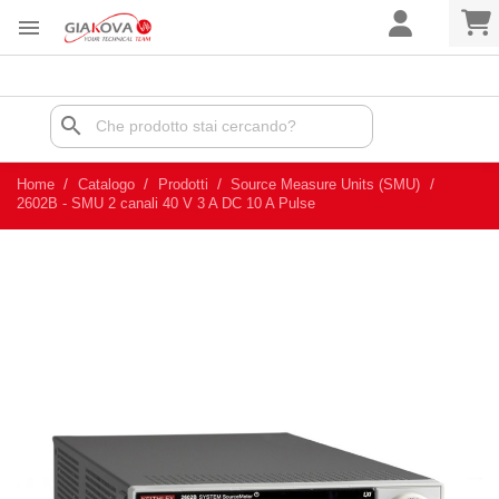

search
Home
Catalogo
Prodotti
Source Measure Units (SMU)
2602B - SMU 2 canali 40 V 3 A DC 10 A Pulse