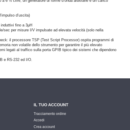
 a 6 ½ cifre, un generatore di forme d’onda arbitrarie e un carico
’impulso d’uscita)
 induttivi fino a 3μH
e/sec per misure I/V impulsate ad elevata velocità (solo nella
Check: il processore TSP (Test Script Processor) ospita programmi di
emoria non volatile dello strumento per garantire il più elevato
emi legati al traffico sulla porta GPIB tipico dei sistemi che dipendono
IB e RS-232 ed I/O.
IL TUO ACCOUNT
Tracciamento ordine
Accedi
Crea account