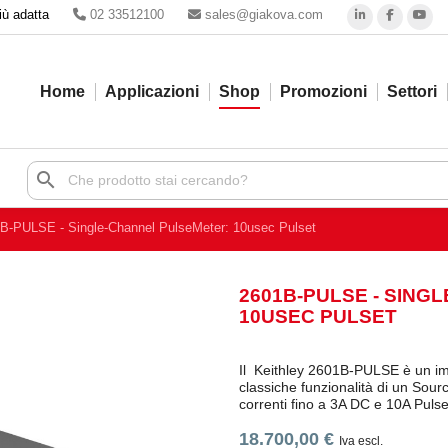
iù adatta
02 33512100
sales@giakova.com
Home
Applicazioni
Shop
Promozioni
Settori
search
B-PULSE - Single-Channel PulseMeter: 10usec Pulset
2601B-PULSE - SING
10USEC PULSET
Il Keithley 2601B-PULSE è un imp
classiche funzionalità di un Sou
correnti fino a 3A DC e 10A Pulse
18.700,00 €
Iva escl.