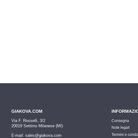
GIAKOVA.COM
INFORMAZI
Via F. Rosselli, 3/2
Consegna
20019 Settimo Milanese (MI)
Note legali
Termini e condi
E-mail: sales@giakova.com