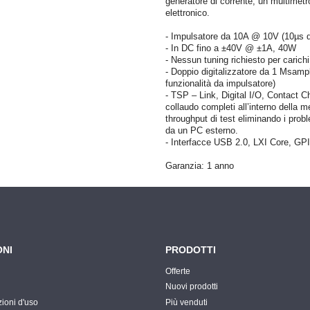
generatore di corrente, un multimetro
elettronico.
- Impulsatore da 10A @ 10V (10µs d
- In DC fino a ±40V @ ±1A, 40W
- Nessun tuning richiesto per carichi
- Doppio digitalizzatore da 1 Msampl
funzionalità da impulsatore)
- TSP – Link, Digital I/O, Contact 
collaudo completi all’interno della m
throughput di test eliminando i probl
da un PC esterno.
- Interfacce USB 2.0, LXI Core, GP
Garanzia: 1 anno
ONI
PRODOTTI
Offerte
Nuovi prodotti
zioni d'uso
Più venduti