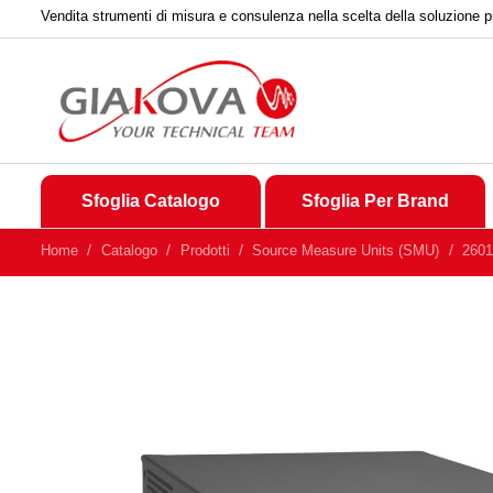
Vendita strumenti di misura e consulenza nella scelta della soluzione p
Sfoglia Catalogo
Sfoglia Per Brand
Home
Catalogo
Prodotti
Source Measure Units (SMU)
2601