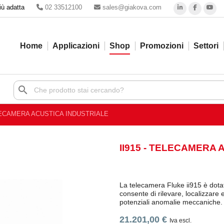
iù adatta
02 33512100
sales@giakova.com
Home
Applicazioni
Shop
Promozioni
Settori
search
ELECAMERA ACUSTICA INDUSTRIALE
II915 - TELECAMERA
La telecamera Fluke ii915 è d
consente di rilevare, localizzare 
potenziali anomalie meccaniche.
21.201,00 €
Iva escl.