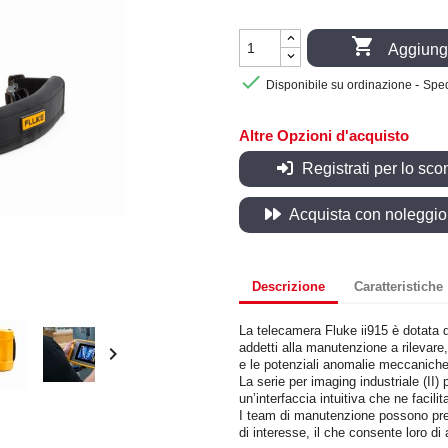

Aggiungi

-
Disponibile su ordinazione
Sped
Altre Opzioni d'acquisto
Registrati per lo sco
Acquista con noleggio, 
Descrizione
Caratteristiche
La telecamera Fluke ii915 è dotat
addetti alla manutenzione a rilevare,

e le potenziali anomalie meccaniche
La serie per imaging industriale (II)
un’interfaccia intuitiva che ne facil
I team di manutenzione possono pre
di interesse, il che consente loro d