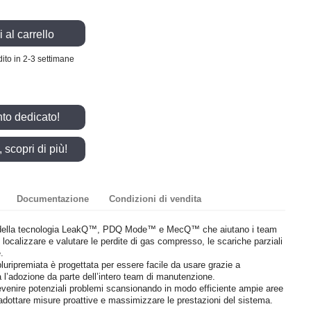
 al carrello
ito in 2-3 settimane
nto dedicato!
scopri di più!
Documentazione
Condizioni di vendita
a della tecnologia LeakQ™, PDQ Mode™ e MecQ™ che aiutano i team
 localizzare e valutare le perdite di gas compresso, le scariche parziali
.
 pluripremiata è progettata per essere facile da usare grazie a
ita l’adozione da parte dell’intero team di manutenzione.
venire potenziali problemi scansionando in modo efficiente ampie aree
i adottare misure proattive e massimizzare le prestazioni del sistema.