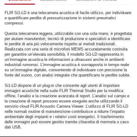
FLIR Si1-LD è una telecamera acustica di facile utilizzo, per individuare
e quantificare perdite di pressurizzazione in sistemi pneumatici
compressi.
Questa telecamera leggera, utilizzabile con una sola mano, è progettata
per aiutare manutentori, tecnici di produzione e specialisti a identificare
le perdite di aria più velocemente rispetto ai metodi tradizionali.
Realizzata con una serie di microfoni MEMS accuratamente costruita
per garantire un’elevata sensibilità, il modello Si1-LD rappresenta in
un’immagine acustica le informazioni a ultrasuoni anche in ambienti
industriali rumorosi. L’immagine acustica è sovrapposta in tempo reale
su un’immagine digitale, consentendo di individuare con precisione la
fonte del suono, con analisi integrate che quantificano le perdite subite.
Si1-LD dispone di un plug-in che consente agli utenti di importare
immagini acustiche nella suite FLIR Thermal Studio per la modifica
offline, l’analisi e la creazione avanzata di report. L’analisi sul campo e
la creazione di report possono essere eseguite anche utilizzando il
servizio cloud FLIR Acoustic Camera Viewer. L’utilizzo di FLIR Si1-LD
nelle normali routine di manutenzione contribuisce a ridurre l’impatto
ambientale degli impianti e i relativi costi energetici. Il trasferimento
delle immagini può essere gestito tramite chiavetta di memoria o cavo
dati USB.