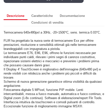
Descrizione
Caratteristiche
Documentazione
Condizioni di vendita
Termocamera 640x480pxl a 30Hz, -20÷1500°C, sens. termica 0.03°C.
FLIR ha progettato la nuova serie di termocamere Exx per offrire
prestazioni, risoluzione e sensibilità ottimali già nelle termocamere
brandeggiabili con impugnatura a pistola.
Le termocamere E76, E86, E96, offrono le funzioni necessarie per
individuare punti caldi, rilevare i primi segni di carenze costruttive,
ispezionare sistemi elettrici e meccanici e prevenire i problemi prima
che possano causare danni gravi.
Il Display 4' TouchScreen è migliorativo dell'immagine (640x480 pxl) e
rende visibili con nitidezza anche i problemi più piccoli e difficili da
trovare.
Schermo di nuova generazione garantisce ottima visibilità da qualsiasi
angolazione.
Fotocamera digitale 5 MPixel, funzione PIP mobile. Lenti
intercambiabili, messa a fuoco manuale, automatica e fuoco continuo, e
Digital zoom (1-8x continuo). Software di eleborazione/report Flir Tools.
Interfaccia intuitiva da touchscreen e comodi pulsanti di controllo.
Eccezionale funzione di miglioramento immagine MSX®.