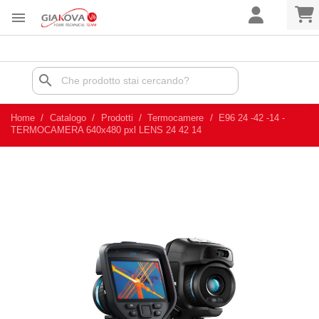

search
Home
Catalogo
Prodotti
Termocamere
E96 24 -42 -14 -
TERMOCAMERA 640x480 pxl LENS 24 42 14