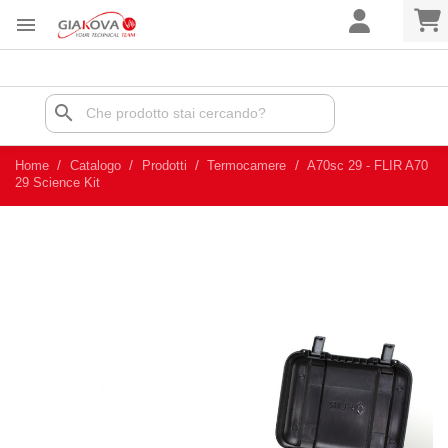

search
Home
Catalogo
Prodotti
Termocamere
A70sc 29 - FLIR A70
29 Science Kit