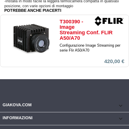
-Installa in modo facile la leggera termocamera compatta in qualsiasi
posizione, con varie opzioni di montaggio
POTREBBE ANCHE PIACERTI
T300390 -
Image
Streaming Conf. FLIR
A50/A70
Configurazione Image Streaming per
serie Flir A50/A70
420,00 €
keyboard_arrow_down
GIAKOVA.COM

INFORMAZIONI