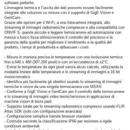
software preferite.
L’immagine termica e l’uscita dei dati possono essere facilmente
integrate alle soluzioni su misura con il supporto di GigE Vision e
GenICam.
Grazie alle opzioni per il Wi-Fi, a una fotocamera integrata, allo
streaming di immagini radiometriche compresse e alla compatibilità con
ONVIF S, queste piccole e leggere termocamere ad automazione con
messa a fuoco fissa ottimizzeranno il controllo del processo e la
garanzia della qualità per migliorare il rendimento e la qualità del
prodotto, i tempi di produttività e abbassare i costi.
- Misura in maniera precisa le temperature con una risoluzione termica
fino a 640 x 480 (307.200 pixel) e con un’accuratezza di ±2°C
- Estrai le temperature da ogni pixel senza alcun calcolo, utilizzando la
modalità lineare delle temperature e lo streaming di immagini a 16 bit
monocromatico
- Identifica più facilmente gli obiettivi usando lo streaming di immagini
termiche e visive da una singola termocamera con MSX®
- Conforme a GigE Vision e GenlCam per il controllo delle termocamere
e lo streaming di immagini video termiche/visive in applicazioni di
machine vision di terze parti
- Supporto totale per lo streaming radiometrico compresso usando FLIR
Atlas SDK (solo con configurazione avanzata)
- Configurazione semplice tramite browser standard
- Costruita secondo la classificazione IP66 per resistere a rigide
condizioni ambientali