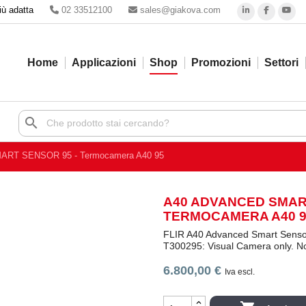
iù adatta
02 33512100
sales@giakova.com
Home
Applicazioni
Shop
Promozioni
Settori
search
RT SENSOR 95 - Termocamera A40 95
A40 ADVANCED SMART
TERMOCAMERA A40 9
FLIR A40 Advanced Smart Sensor
T300295: Visual Camera only. 
6.800,00 €
Iva escl.