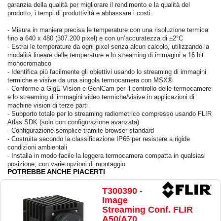
garanzia della qualità per migliorare il rendimento e la qualità del
prodotto, i tempi di produttività e abbassare i costi.
- Misura in maniera precisa le temperature con una risoluzione termica
fino a 640 x 480 (307.200 pixel) e con un’accuratezza di ±2°C
- Estrai le temperature da ogni pixel senza alcun calcolo, utilizzando la
modalità lineare delle temperature e lo streaming di immagini a 16 bit
monocromatico
- Identifica più facilmente gli obiettivi usando lo streaming di immagini
termiche e visive da una singola termocamera con MSX®
- Conforme a GigE Vision e GenlCam per il controllo delle termocamere
e lo streaming di immagini video termiche/visive in applicazioni di
machine vision di terze parti
- Supporto totale per lo streaming radiometrico compresso usando FLIR
Atlas SDK (solo con configurazione avanzata)
- Configurazione semplice tramite browser standard
- Costruita secondo la classificazione IP66 per resistere a rigide
condizioni ambientali
- Installa in modo facile la leggera termocamera compatta in qualsiasi
posizione, con varie opzioni di montaggio
POTREBBE ANCHE PIACERTI
T300390 -
Image
Streaming Conf. FLIR
A50/A70