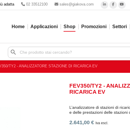
iù adatta
02 33512100
sales@giakova.com
Home
Applicazioni
Shop
Promozioni
Settori
search
V350/TY2 - ANALIZZATORE STAZIONE DI RICARICA EV
FEV350/TY2 - ANALIZ
RICARICA EV
L’analizzatore di stazioni di ric
e delle prestazioni delle stazioni 
2.641,00 €
Iva escl.