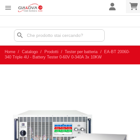

search
Home
Catalogo
Prodotti
Tester per batteria
EA-BT 20060-
340 Triple 4U - Battery Tester 0-60V 0-340A 3x 10KW