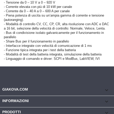
- Tensione da 0 – 10 V a 0 – 920 V
- Corrente elevata con più di 10 kW per canale
- Corrente da 0 – 40 A a 0 – 600 A per canale
- Piena potenza di uscita su un’ampia gamma di corrente e tensione
(autoranging).
- Modalità di controllo CV, CC, CP, CR, alta risoluzione con ADC e DAC
a 16 bit, selezione della velocità di controllo: Normale, Veloce, Lenta.
- Bus di condivisione isolato galvanicamente per il funzionamento in
parallelo
- Share Bus per il funzionamento in parallelo
- Interfacce integrate con velocità di comunicazione di 1 ms
- Funzione tipica integrata per i test della batteria
- Modalità di test della batteria integrata, simulazione della batteria
- Linguaggio di comando e driver: SCPI e ModBus, LabVIEW, IVI
keyboard_arrow_down
GIAKOVA.COM

INFORMAZIONI

PRODOTTI