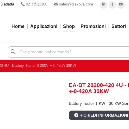
iù adatta
02 33512100
sales@giakova.com
Home
Applicazioni
Shop
Promozioni
Settori
search
0 4U - Battery Tester 0-200V +-0-420A 30KW
EA-BT 20200-420 4U 
+-0-420A 30KW
Battery Tester 1 KW - 30 KW S
RICHIEDI INFORMAZIONI