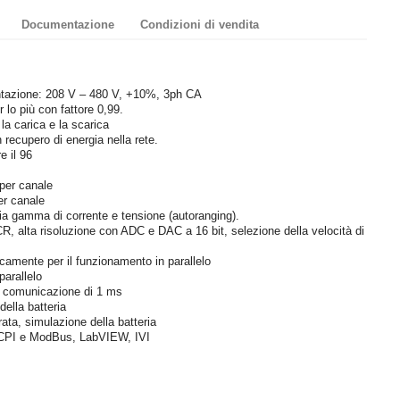
Documentazione
Condizioni di vendita
ntazione: 208 V – 480 V, +10%, 3ph CA
r lo più con fattore 0,99.
 la carica e la scarica
n recupero di energia nella rete.
e il 96
 per canale
er canale
ia gamma di corrente e tensione (autoranging).
CR, alta risoluzione con ADC e DAC a 16 bit, selezione della velocità di
icamente per il funzionamento in parallelo
parallelo
di comunicazione di 1 ms
della batteria
grata, simulazione della batteria
 SCPI e ModBus, LabVIEW, IVI