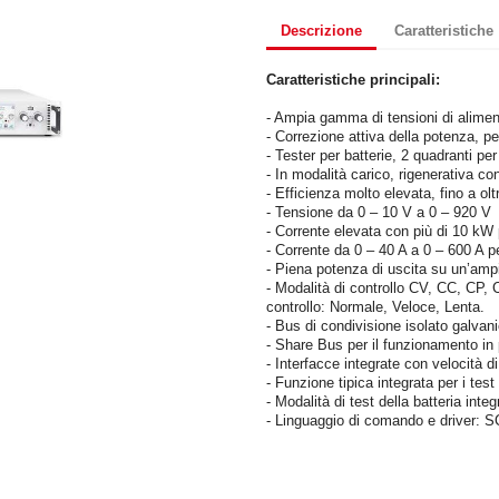
Descrizione
Caratteristiche
Caratteristiche principali:
- Ampia gamma di tensioni di alime
- Correzione attiva della potenza, pe
- Tester per batterie, 2 quadranti per
- In modalità carico, rigenerativa co
- Efficienza molto elevata, fino a oltr
- Tensione da 0 – 10 V a 0 – 920 V
- Corrente elevata con più di 10 kW
- Corrente da 0 – 40 A a 0 – 600 A p
- Piena potenza di uscita su un’amp
- Modalità di controllo CV, CC, CP, 
controllo: Normale, Veloce, Lenta.
- Bus di condivisione isolato galvan
- Share Bus per il funzionamento in 
- Interfacce integrate con velocità 
- Funzione tipica integrata per i test 
- Modalità di test della batteria inte
- Linguaggio di comando e driver: