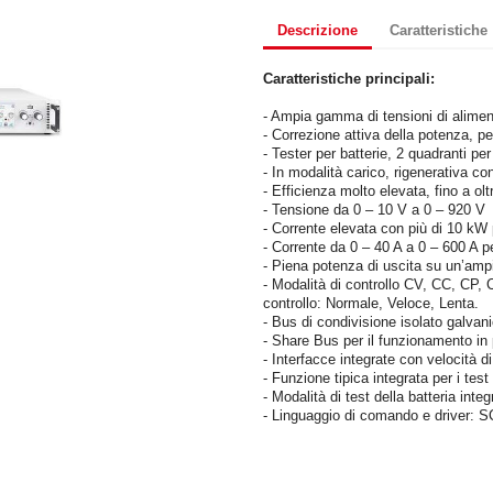
Descrizione
Caratteristiche
Caratteristiche principali:
- Ampia gamma di tensioni di alime
- Correzione attiva della potenza, pe
- Tester per batterie, 2 quadranti per
- In modalità carico, rigenerativa co
- Efficienza molto elevata, fino a oltr
- Tensione da 0 – 10 V a 0 – 920 V
- Corrente elevata con più di 10 kW
- Corrente da 0 – 40 A a 0 – 600 A p
- Piena potenza di uscita su un’amp
- Modalità di controllo CV, CC, CP, 
controllo: Normale, Veloce, Lenta.
- Bus di condivisione isolato galvan
- Share Bus per il funzionamento in 
- Interfacce integrate con velocità 
- Funzione tipica integrata per i test 
- Modalità di test della batteria inte
- Linguaggio di comando e driver: