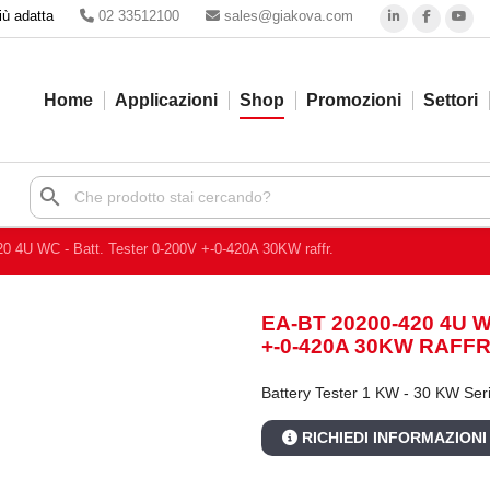
iù adatta
02 33512100
sales@giakova.com
Home
Applicazioni
Shop
Promozioni
Settori
search
0 4U WC - Batt. Tester 0-200V +-0-420A 30KW raffr.
EA-BT 20200-420 4U W
+-0-420A 30KW RAFFR
Battery Tester 1 KW - 30 KW Se
RICHIEDI INFORMAZIONI