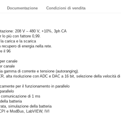
Documentazione
Condizioni di vendita
ntazione: 208 V – 480 V, +10%, 3ph CA
r lo più con fattore 0,99.
 la carica e la scarica
n recupero di energia nella rete.
e il 96
 per canale
er canale
ia gamma di corrente e tensione (autoranging).
CR, alta risoluzione con ADC e DAC a 16 bit, selezione della velocità di
icamente per il funzionamento in parallelo
parallelo
di comunicazione di 1 ms
della batteria
grata, simulazione della batteria
 SCPI e ModBus, LabVIEW, IVI