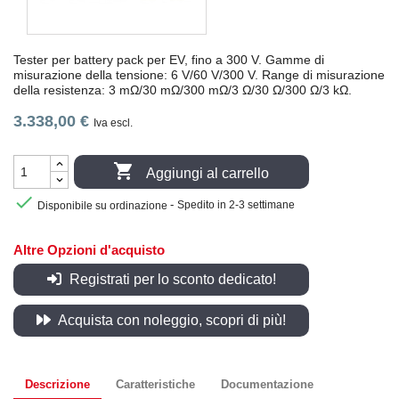
Tester per battery pack per EV, fino a 300 V. Gamme di
misurazione della tensione: 6 V/60 V/300 V. Range di misurazione
della resistenza: 3 mΩ/30 mΩ/300 mΩ/3 Ω/30 Ω/300 Ω/3 kΩ.
3.338,00 €
Iva escl.

Aggiungi al carrello

-
Disponibile su ordinazione
Spedito in 2-3 settimane
Altre Opzioni d'acquisto
Registrati per lo sconto dedicato!
Acquista con noleggio, scopri di più!
Descrizione
Caratteristiche
Documentazione