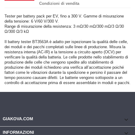
Condizioni di vendita
Tester per battery pack per EV, fino a 300 V. Gamme di misurazione
della tensione: 6 V/60 V/300 V.
Range di misurazione della resistenza: 3 mΩ/30 mΩ/300 mΩ/3 Ω/30
Ω/300 Ω/3 kΩ
Il battery tester BT3563A è adatto per ispezionare la qualità delle celle,
dei moduli e dei pacchi completati sulle linee di produzione. Misura la
resistenza interna (AC-IR) e la tensione a circuito aperto (OCV) per
verificare la qualità della batteria. Le celle prodotte nello stabilimento di
produzione delle celle che vengono spedite allo stabilimento di
produzione dei moduli richiedono una verifica all’accettazione poiché
fattori come le vibrazioni durante la spedizione e persino il passare del
tempo possono causare difetti. Le batterie vengono sottoposte a un
controllo di accettazione prima di essere assemblate in moduli e pacchi.
keyboard_arrow_down
GIAKOVA.COM

INFORMAZIONI